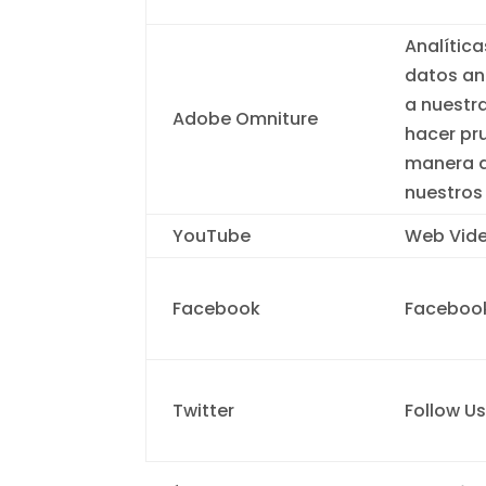
Analític
datos an
a nuestr
Adobe Omniture
hacer pr
manera d
nuestros
YouTube
Web Vid
Facebook
Facebook
Twitter
Follow U